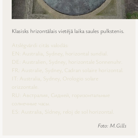
Klasisks hrizontālais vietējā laika saules pulkstenis.
Atslēgvārdi citās valodās:
EN: Australia, Sydney, horizontal sundial.
DE: Australien, Sydney, horizontale Sonnenuhr.
FR: Australie, Sydney, Cadran solaire horizontal.
IT: Australia, Sydney, Orologio solare
orizzontale.
RU: Австралия, Сидней, горизонтальные
солнечные часы.
ES: Australia, Sídney, reloj de sol horizontal.
Foto: M.Gills