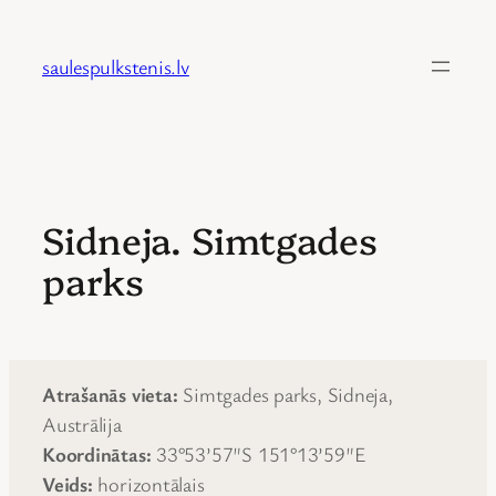
Skip
to
saulespulkstenis.lv
content
Sidneja. Simtgades
parks
Atrašanās vieta:
Simtgades parks, Sidneja,
Austrālija
Koordinātas:
33°53’57″S 151°13’59″E
Veids:
horizontālais