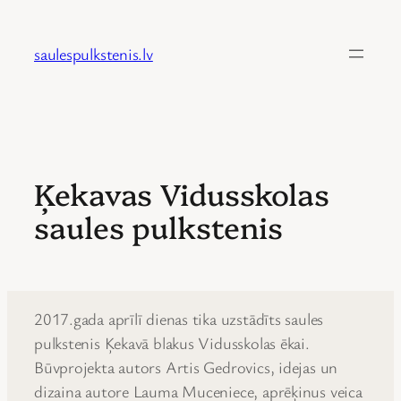
Skip
to
saulespulkstenis.lv
content
Ķekavas Vidusskolas
saules pulkstenis
2017.gada aprīlī dienas tika uzstādīts saules
pulkstenis Ķekavā blakus Vidusskolas ēkai.
Būvprojekta autors Artis Gedrovics, idejas un
dizaina autore Lauma Muceniece, aprēķinus veica