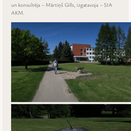
un konsultēja – Mārtiņš Gills, izgatavoja – SIA
AKM.