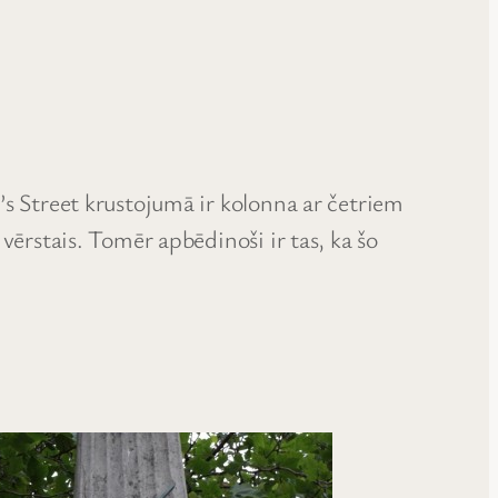
’s Street krustojumā ir kolonna ar četriem
vērstais. Tomēr apbēdinoši ir tas, ka šo