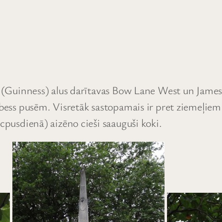
sa (Guinness) alus darītavas Bow Lane West un James
ebess pusēm. Visretāk sastopamais ir pret ziemeļiem 
ēcpusdienā) aizēno cieši saauguši koki.