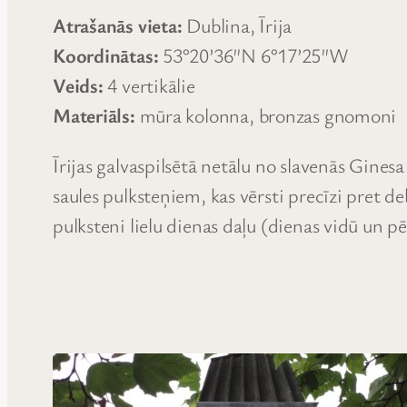
Atrašanās vieta:
Dublina, Īrija
Koordinātas:
53°20’36″N 6°17’25″W
Veids:
4 vertikālie
Materiāls:
mūra kolonna, bronzas gnomoni
Īrijas galvaspilsētā netālu no slavenās Gine
saules pulksteņiem, kas vērsti precīzi pret d
pulksteni lielu dienas daļu (dienas vidū un p