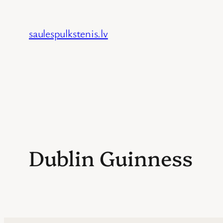
Skip
to
saulespulkstenis.lv
content
Dublin Guinness