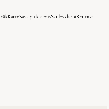
irāk
Karte
Savs pulkstenis
Saules darbi
Kontakti