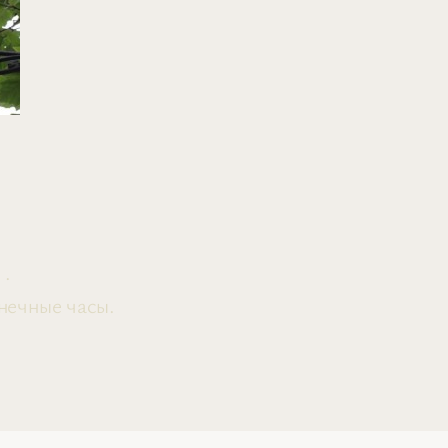
 .
нечные часы.