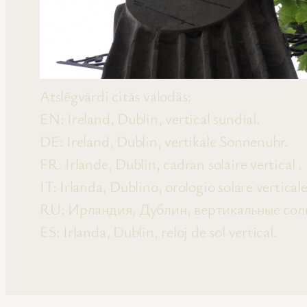
Atslēgvārdi citās valodās:
EN: Ireland, Dublin, vertical sundial.
DE: Ireland, Dublin, vertikale Sonnenuhr.
FR: Irlande, Dublin, cadran solaire vertical .
IT: Irlanda, Dublino, orologio solare verticale
RU: Ирландия, Дублин, вертикальные сол
ES: Irlanda, Dublin, reloj de sol vertical.